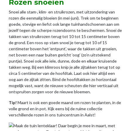
Rozen snoeien
Snoei alle stam-, klim- en struikrozen, met uitzondering van
rozen die eenmalig bloeien (in mei-juni). Trek om te beginnen
goede, stevige en liefst ook lange tuinhandschoenen aan om
jezelf tegen de scherpe rozendoorns te beschermen. Snoei de
takken van struikrozen terug tot 10 tot 15 centimeter boven
de grond. Een roos op stam snoei je terug tot 10 of 15
centimeter boven het ‘entpunt’, waar de takken uit groeien,
net boven een naar buiten gericht ‘oog’ (zo’n uitstekend
puntje). Snoei ook alle iele, dunne, dode en elkaar kruisende
takken weg. Bij een klimroos knip je alle zijtakken terug tot op
circa 5 centimeter van de hoofdtak. Laat ook hier altijd een
oog aan de zijtak zitten. Bind de hoofdtakken zo horizontaal
mogelijk vast, want de nieuwe scheuten die hier verticaal uit
ontspruiten zorgen voor de nieuwe bloemen.
Tip!
Maart is ook een goede maand om rozen te planten, in de
volle grond en in pot. Kijk eens bij de ruime collectie
verschillende rozen in ons tuincentrum in Aalst!