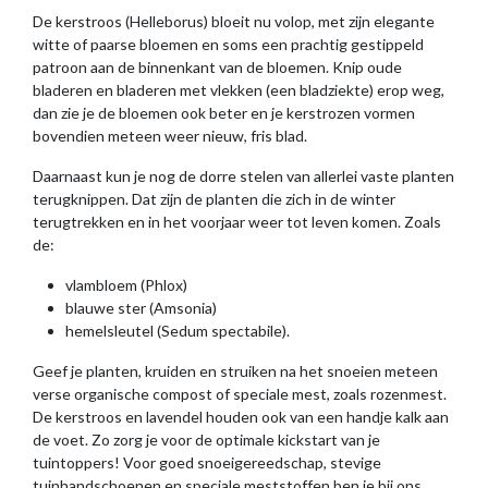
De kerstroos (Helleborus) bloeit nu volop, met zijn elegante
witte of paarse bloemen en soms een prachtig gestippeld
patroon aan de binnenkant van de bloemen. Knip oude
bladeren en bladeren met vlekken (een bladziekte) erop weg,
dan zie je de bloemen ook beter en je kerstrozen vormen
bovendien meteen weer nieuw, fris blad.
Daarnaast kun je nog de dorre stelen van allerlei vaste planten
terugknippen. Dat zijn de planten die zich in de winter
terugtrekken en in het voorjaar weer tot leven komen. Zoals
de:
vlambloem (Phlox)
blauwe ster (Amsonia)
hemelsleutel (Sedum spectabile).
Geef je planten, kruiden en struiken na het snoeien meteen
verse organische compost of speciale mest, zoals rozenmest.
De kerstroos en lavendel houden ook van een handje kalk aan
de voet. Zo zorg je voor de optimale kickstart van je
tuintoppers! Voor goed snoeigereedschap, stevige
tuinhandschoenen en speciale meststoffen ben je bij ons