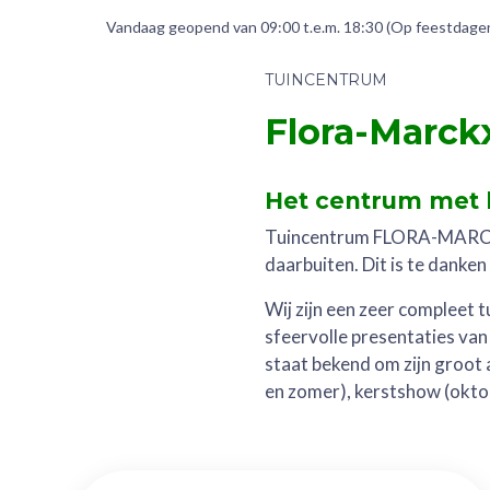
Vandaag geopend van
09:00
t.e.m.
18:30
(Op feestdagen
TUINCENTRUM
Flora-Marck
Het centrum met h
Tuincentrum FLORA-MARCKX is
daarbuiten. Dit is te danke
Wij zijn een zeer compleet
sfeervolle presentaties van
staat bekend om zijn groot 
en zomer), kerstshow (okto