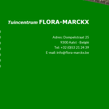
0
Adres: Dompelstraat 25
0
9300 Aalst - België
0
Tel:
+32 (0)53 21 24 39
0
E-mail:
info@flora-marckx.be
0
0
0