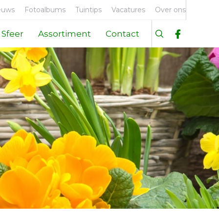
euws
Fotoalbums
Tuintips
Vacatures
Over ons
Sfeer
Assortiment
Contact