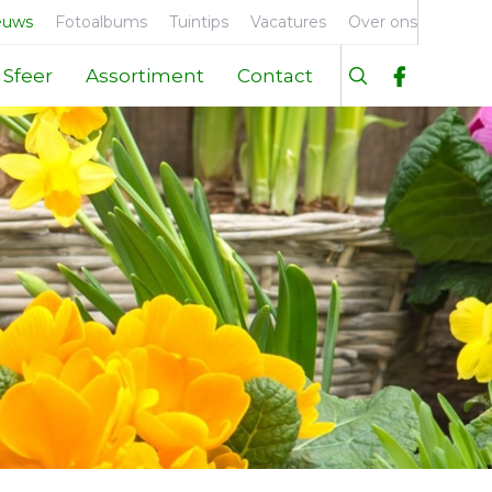
euws
Fotoalbums
Tuintips
Vacatures
Over ons
Sfeer
Assortiment
Contact