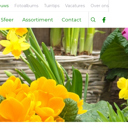
euws
Fotoalbums
Tuintips
Vacatures
Over ons
Sfeer
Assortiment
Contact