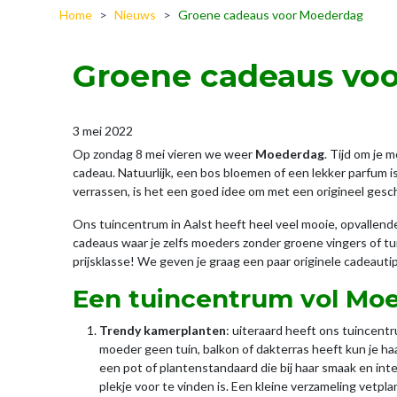
Home
>
Nieuws
>
Groene cadeaus voor Moederdag
Groene cadeaus vo
3 mei 2022
Op zondag 8 mei vieren we weer
Moederdag
. Tijd om je
cadeau. Natuurlijk, een bos bloemen of een lekker parfum is a
verrassen, is het een goed idee om met een origineel gesch
Ons tuincentrum in Aalst heeft heel veel mooie, opvallend
cadeaus waar je zelfs moeders zonder groene vingers of tuin 
prijsklasse! We geven je graag een paar originele cadeaut
Een tuincentrum vol Mo
Trendy kamerplanten
: uiteraard heeft ons tuincent
moeder geen tuin, balkon of dakterras heeft kun je haa
een pot of plantenstandaard die bij haar smaak en inter
plekje voor te vinden is. Een kleine verzameling vetpla