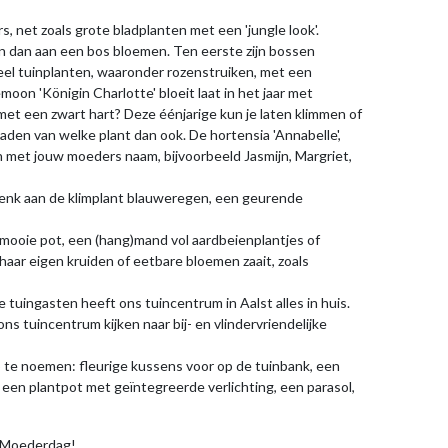
 net zoals grote bladplanten met een 'jungle look'.
aan dan aan een bos bloemen. Ten eerste zijn bossen
 veel tuinplanten, waaronder rozenstruiken, met een
on 'Königin Charlotte' bloeit laat in het jaar met
et een zwart hart? Deze éénjarige kun je laten klimmen of
aden van welke plant dan ook. De hortensia 'Annabelle',
n met jouw moeders naam, bijvoorbeeld Jasmijn, Margriet,
 Denk aan de klimplant blauweregen, een geurende
n mooie pot, een (hang)mand vol aardbeienplantjes of
aar eigen kruiden of eetbare bloemen zaait, zoals
 tuingasten heeft ons tuincentrum in Aalst alles in huis.
s tuincentrum kijken naar bij- en vlindervriendelijke
op te noemen: fleurige kussens voor op de tuinbank, een
, een plantpot met geïntegreerde verlichting, een parasol,
ne Moederdag!