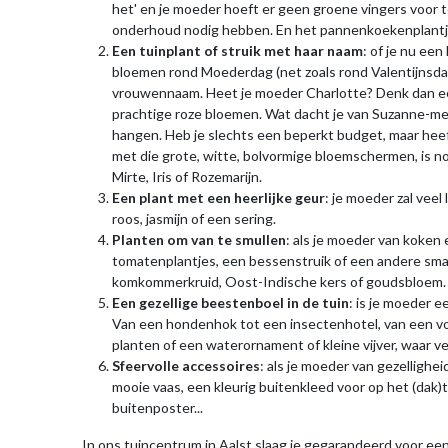
het' en je moeder hoeft er geen groene vingers voor te
onderhoud nodig hebben. En het pannenkoekenplantje (d
Een tuinplant of struik met haar naam
: of je nu ee
bloemen rond Moederdag (net zoals rond Valentijnsdag)
vrouwennaam. Heet je moeder Charlotte? Denk dan eens
prachtige roze bloemen. Wat dacht je van Suzanne-met
hangen. Heb je slechts een beperkt budget, maar heeft
met die grote, witte, bolvormige bloemschermen, is no
Mirte, Iris of Rozemarijn.
Een plant met een heerlijke geur
: je moeder zal vee
roos, jasmijn of een sering.
Planten om van te smullen
: als je moeder van koken 
tomatenplantjes, een bessenstruik of een andere smaa
komkommerkruid, Oost-Indische kers of goudsbloem.
Een gezellige beestenboel in de tuin
: is je moeder e
Van een hondenhok tot een insectenhotel, van een voge
planten of een waterornament of kleine vijver, waar ve
Sfeervolle accessoires
: als je moeder van gezellighe
mooie vaas, een kleurig buitenkleed voor op het (dak)
buitenposter...
In ons tuincentrum in Aalst slaag je gegarandeerd voor 