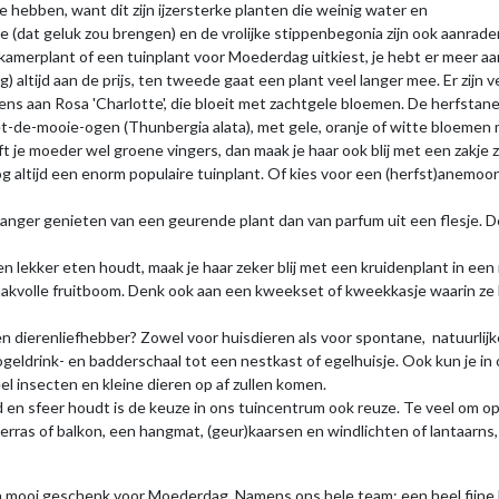
 hebben, want dit zijn ijzersterke planten die weinig water en
at geluk zou brengen) en de vrolijke stippenbegonia zijn ook aanraders,
n kamerplant of een tuinplant voor Moederdag uitkiest, je hebt er meer 
 altijd aan de prijs, ten tweede gaat een plant veel langer mee. Er zijn
 aan Rosa 'Charlotte', die bloeit met zachtgele bloemen. De herfstanemo
-de-mooie-ogen (Thunbergia alata), met gele, oranje of witte bloemen m
 je moeder wel groene vingers, dan maak je haar ook blij met een zakje z
g altijd een enorm populaire tuinplant. Of kies voor een (herfst)anemoo
l langer genieten van een geurende plant dan van parfum uit een flesje.
en lekker eten houdt, maak je haar zeker blij met een kruidenplant in ee
kvolle fruitboom. Denk ook aan een kweekset of kweekkasje waarin ze h
en dierenliefhebber? Zowel voor huisdieren als voor spontane, natuurlijke
ldrink- en badderschaal tot een nestkast of egelhuisje. Ook kun je in on
el insecten en kleine dieren op af zullen komen.
id en sfeer houdt is de keuze in ons tuincentrum ook reuze. Te veel om 
terras of balkon, een hangmat, (geur)kaarsen en windlichten of lantaarns
een mooi geschenk voor Moederdag. Namens ons hele team: een heel fij