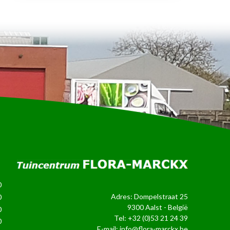
0
Adres: Dompelstraat 25
0
9300 Aalst - België
0
Tel:
+32 (0)53 21 24 39
0
E-mail:
info@flora-marckx.be