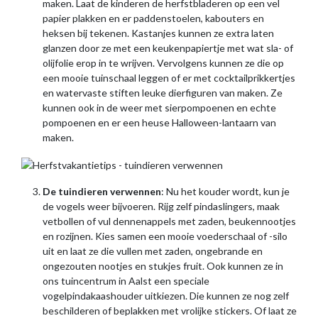
maken. Laat de kinderen de herfstbladeren op een vel
papier plakken en er paddenstoelen, kabouters en
heksen bij tekenen. Kastanjes kunnen ze extra laten
glanzen door ze met een keukenpapiertje met wat sla- of
olijfolie erop in te wrijven. Vervolgens kunnen ze die op
een mooie tuinschaal leggen of er met cocktailprikkertjes
en watervaste stiften leuke dierfiguren van maken. Ze
kunnen ook in de weer met sierpompoenen en echte
pompoenen en er een heuse Halloween-lantaarn van
maken.
De tuindieren verwennen
: Nu het kouder wordt, kun je
de vogels weer bijvoeren. Rijg zelf pindaslingers, maak
vetbollen of vul dennenappels met zaden, beukennootjes
en rozijnen. Kies samen een mooie voederschaal of -silo
uit en laat ze die vullen met zaden, ongebrande en
ongezouten nootjes en stukjes fruit. Ook kunnen ze in
ons tuincentrum in Aalst een speciale
vogelpindakaashouder uitkiezen. Die kunnen ze nog zelf
beschilderen of beplakken met vrolijke stickers. Of laat ze