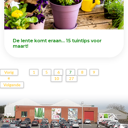
De lente komt eraan... 15 tuintips voor
maart!
Vorig
1
5
6
7
8
9
e
10
27
Volgende