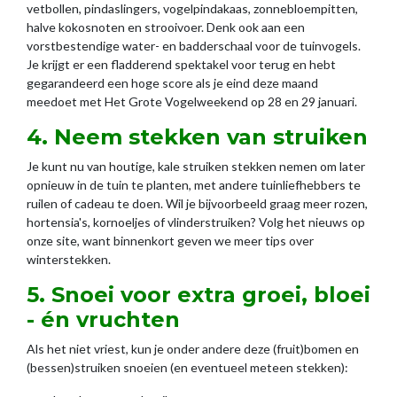
vetbollen, pindaslingers, vogelpindakaas, zonnebloempitten,
halve kokosnoten en strooivoer. Denk ook aan een
vorstbestendige water- en badderschaal voor de tuinvogels.
Je krijgt er een fladderend spektakel voor terug en hebt
gegarandeerd een hoge score als je eind deze maand
meedoet met Het Grote Vogelweekend op 28 en 29 januari.
4. Neem stekken van struiken
Je kunt nu van houtige, kale struiken stekken nemen om later
opnieuw in de tuin te planten, met andere tuinliefhebbers te
ruilen of cadeau te doen. Wil je bijvoorbeeld graag meer rozen,
hortensia's, kornoeljes of vlinderstruiken? Volg het nieuws op
onze site, want binnenkort geven we meer tips over
winterstekken.
5. Snoei voor extra groei, bloei
- én vruchten
Als het niet vriest, kun je onder andere deze (fruit)bomen en
(bessen)struiken snoeien (en eventueel meteen stekken):