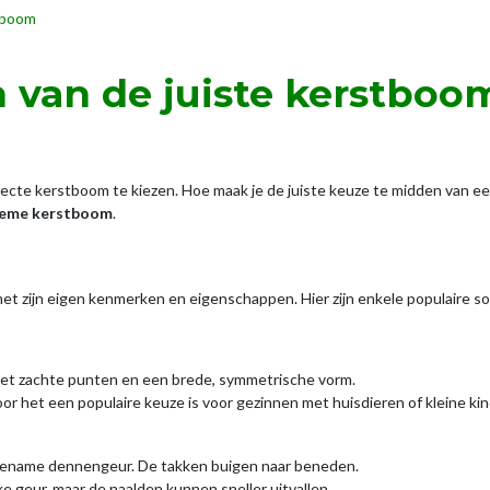
stboom
n van de juiste kerstboo
fecte kerstboom te kiezen. Hoe maak je de juiste keuze te midden van e
tieme kerstboom
.
 met zijn eigen kenmerken en eigenschappen. Hier zijn enkele populaire 
t zachte punten en een brede, symmetrische vorm.
oor het een populaire keuze is voor gezinnen met huisdieren of kleine ki
ename dennengeur. De takken buigen naar beneden.
ke geur, maar de naalden kunnen sneller uitvallen.