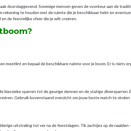
 vaak doorslaggevend. Sommige mensen geven de voorkeur aan de tradition
 om rekening te houden met de ruimte die je beschikbaar hebt en eventue
 en de feestelijke sfeer die je wilt creëren.
rstboom?
 een meetlint en bepaal de beschikbare ruimte voor je boom. Er is niets
de klassieke sparren tot de geurige dennen en de statige zilversparren. 
lt creëren. Gebruik bovenstaand overzicht om jouw beste match te vinde
erige uitstraling tot ver na de feestdagen. Tik zachtjes op de naalden -