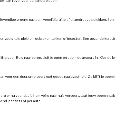
kies dan liever voor een andere boom.
or levendige groene naalden, vermijd bruine of uitgedroogde plekken. Ee
 zoals kale plekken, gebroken takken of insecten. Een gezonde kerstbo
ke geur. Buig naar voren, sluit je ogen en adem de aroma's in. Kies de 
 dan voor een duurzame soort met goede naaldvastheid. Zo blijft je boom
org er nu voor dat je hem veilig naar huis vervoert. Laat jouw boom inpa
nd, per fiets of per auto.