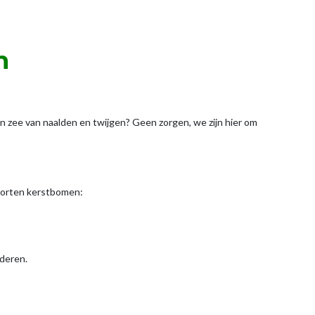
m
en zee van naalden en twijgen? Geen zorgen, we zijn hier om
soorten kerstbomen:
nderen.