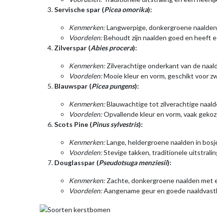
Servische spar (
Picea omorika
):
Kenmerken:
Langwerpige, donkergroene naalden d
Voordelen:
Behoudt zijn naalden goed en heeft ee
Zilverspar (
Abies procera
):
Kenmerken:
Zilverachtige onderkant van de naal
Voordelen:
Mooie kleur en vorm, geschikt voor 
Blauwspar (
Picea pungens
):
Kenmerken:
Blauwachtige tot zilverachtige naa
Voordelen:
Opvallende kleur en vorm, vaak geko
Scots Pine (
Pinus sylvestris
):
Kenmerken:
Lange, heldergroene naalden in bosj
Voordelen:
Stevige takken, traditionele uitstralin
Douglasspar (
Pseudotsuga menziesii
):
Kenmerken:
Zachte, donkergroene naalden met e
Voordelen:
Aangename geur en goede naaldvast