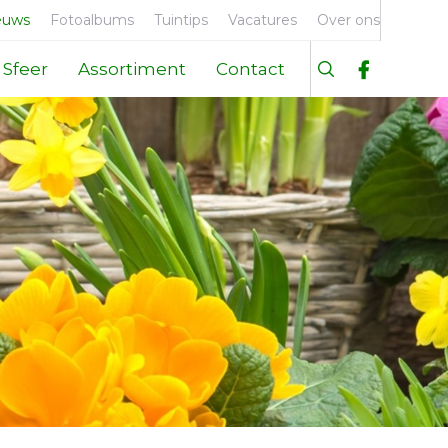
euws
Fotoalbums
Tuintips
Vacatures
Over ons
Sfeer
Assortiment
Contact