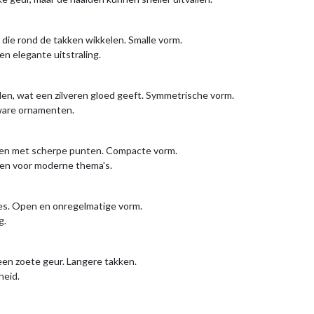
ie rond de takken wikkelen. Smalle vorm.
n elegante uitstraling.
den, wat een zilveren gloed geeft. Symmetrische vorm.
zware ornamenten.
lden met scherpe punten. Compacte vorm.
zen voor moderne thema's.
es. Open en onregelmatige vorm.
g.
en zoete geur. Langere takken.
heid.