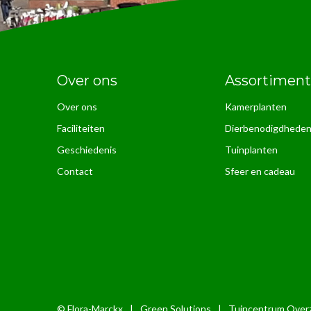
Over ons
Assortiment
Over ons
Kamerplanten
Faciliteiten
Dierbenodigdhede
Geschiedenis
Tuinplanten
Contact
Sfeer en cadeau
© Flora-Marckx
|
Green Solutions
|
Tuincentrum Overz