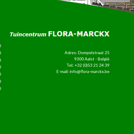
0
Adres: Dompelstraat 25
0
9300 Aalst - België
0
Tel:
+32 (0)53 21 24 39
0
E-mail:
info@flora-marckx.be
0
0
0