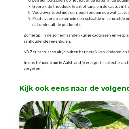
Leg een potscherf op het gat of de gaten in de bodem
Gebruik de theedoek, krant of tang om de cactus in he
Voeg eventueel met een lepel rondom nog wat cactusgr
Plaats voor de zekerheid een schaaltje of schoteltje 
dat onder uit de pot loopt).
Zomertip: In de zomermaanden kun je cactussen en vetplant
aanhoudende regenbuien.
NB Zet cactussen altijd buiten het bereik van kinderen en 
In ons tuincentrum in Aalst vind je een grote collectie ca
vergeten!
Kijk ook eens naar de volgen