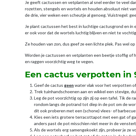
Je geeft cactussen en vetplanten al snel eerder te veel dan
rozetten, stengels en wortels en houden absoluut niet va
de drie, vier weken een scheutje al genoeg. Vuistregel: ge
Je plant cactussen het best in luchtige cactusgrond en in 
er ook voor dat de wortels luchtig blijven en niet te vocht
Ze houden van zon, dus geef ze een lichte plek. Pas wel op 
Worden je cactussen en vetplanten een beetje stoffig of 
en raggen voorzichtig weg te vegen.
Een cactus verpotten in
Geef de cactus
geen
water vlak voor het verpotten of
Trek tuinhandschoenen aan en wikkel een stevige, d
Leg de pot voorzichtig op zijn zij op een tafel. Tik de
rondom langs de potrand tot diep in de pot om de wor
dit ook proberen met een (schone) vlees- of barbecue
Kies een iets grotere terracottapot met een gat of g
anders past de pot misschien niet meer in de vensterb
Als de wortels erg samengekoekt zijn, probeer je ze v