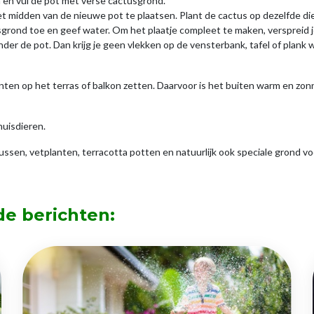
 en vul de pot met verse cactusgrond.
t midden van de nieuwe pot te plaatsen. Plant de cactus op dezelfde die
ond toe en geef water. Om het plaatje compleet te maken, verspreid je e
onder de pot. Dan krijg je geen vlekken op de vensterbank, tafel of plan
en op het terras of balkon zetten. Daarvoor is het buiten warm en zonni
huisdieren.
ctussen, vetplanten, terracotta potten en natuurlijk ook speciale grond
de berichten: