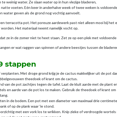
 te weinig water. Ze slaan water op in hun vlezige bladeren,
n natte voeten. Eén keer in anderhalve week of twee weken is voldoende
en water geven als de grond nog vochtig aanvoelt.
een terracotta pot. Het poreuze aardewerk past niet alleen mooi bij het e
ig worden. Het materiaal neemt namelijk vocht op.
dat ze in de zomer niet te heet staan. Zet ze op een plek met voldoende 
hangen er wat raggen van spinnen of andere beestjes tussen de bladere
 9 stappen
 verplanten. Met droge grond krijg je de cactus makkelijker uit de pot d
ubbelgevouwen theedoek of krant om de cactus.
 rand van de pot zachtjes tegen de tafel. Laat de kluit aarde met de plant 
tels en aarde van de pot los te maken. Gebruik de theedoek of krant om 
tang.
aten in de bodem. Een pot met een diameter van maximaal drie centimeter
ank of op de plank waar 'ie stond.
oorzichtig met een vork los te wrikken. Knip zieke of verdroogde wortels