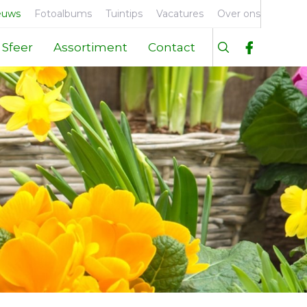
euws
Fotoalbums
Tuintips
Vacatures
Over ons
Sfeer
Assortiment
Contact