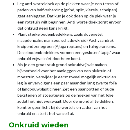
Leg anti-worteldoek op de plekken waar je een terras of
paden van halfverharding (grind, split, kiezels, schelpen)
gaat aanleggen. Dat kun je ook doen op de plek waar je
een rotstuin wilt beginnen. Anti-worteldoek zorgt ervoor
dat onkruid geen kans krijgt.
Plant sterke bodembedekkers, zoals dovenetel,
maagdenpalm, mansoor, schaduwkruid (Pachysandra),
kruipend zenegroen (Ajuga reptans) en tuingeraniums.
Deze bodembedekkers vormen een gesloten ‘tapijt’ waar
onkruid vrijwel niet doorheen komt.
Als je een groot stuk grond onkruidvrij wilt maken,
bijvoorbeeld voor het aanleggen van een pluktuin of
moestuin, verwijder je eerst zoveel mogelijk onkruid en
leg je er vervolgens een paar maanden lang zwarte folie
of landbouwplastic neer. Zet een paar potten of oude
bakstenen of stoeptegels op de hoeken van het folie
zodat het niet wegwaait. Door de grond af te dekken,
komt er geen licht bij de wortels en zaden van het
onkruid en sterft het vanzelf af.
Onkruid wieden