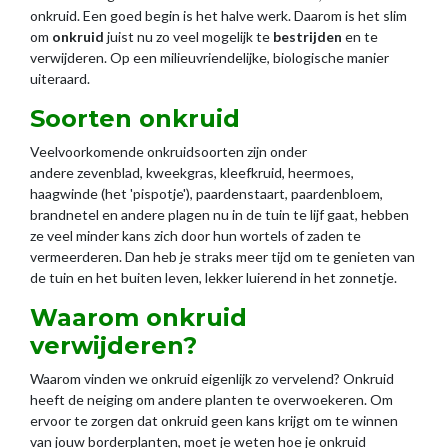
onkruid. Een goed begin is het halve werk. Daarom is het slim
om
onkruid
juist nu zo veel mogelijk te
bestrijden
en te
verwijderen. Op een milieuvriendelijke, biologische manier
uiteraard.
Soorten onkruid
Veelvoorkomende onkruidsoorten zijn onder
andere zevenblad, kweekgras, kleefkruid, heermoes,
haagwinde (het 'pispotje'), paardenstaart, paardenbloem,
brandnetel en andere plagen nu in de tuin te lijf gaat, hebben
ze veel minder kans zich door hun wortels of zaden te
vermeerderen. Dan heb je straks meer tijd om te genieten van
de tuin en het buiten leven, lekker luierend in het zonnetje.
Waarom onkruid
verwijderen?
Waarom vinden we onkruid eigenlijk zo vervelend? Onkruid
heeft de neiging om andere planten te overwoekeren. Om
ervoor te zorgen dat onkruid geen kans krijgt om te winnen
van jouw borderplanten, moet je weten hoe je onkruid