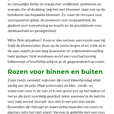
en natuurlijke liefde en oranje met vrolijkheid, optimisme en
energie. De uitdrukking 'zeg het met bloemen' slaat ook op de
betekenis van bepaalde bloemen. Zo staat de chrysant voor
voorspoed en geluk, de anemoon voor zorgzaamheid, de
gladiool voor overwinning en kracht en de goudsbloem voor
dankbaarheid en genegenheid.
Wil je flink uitpakken? Koop er dan meteen een mooie vaas bij.
Snijd de bloemstelen thuis op de juiste lengte af en schik ze in
de vaas waarin je een laag lauwwater en snijbloemenvoeding
hebt gedaan. Strik eromheen en/of een rood hartvormig
ballonnetje of knuffeltje erbij en je zit gegarandeerd op rozen.
Rozen voor binnen en buiten
Zoals reeds vermeld: snijrozen zijn rond Valentijnsdag altijd
aardig aan de prijs. Maar potroosjes en klim-, struik- en
stamrozen voor in de tuin of in een grote pot op het balkon of
terras zijn juist voordelig geprijsd, zeker wanneer je de laatste
met ‘kale wortel’ bestelt; dus niet in een pot met aarde.
Bovendien zijn februari en maart prima maanden om rozen te
planten, mits het niet vriest. Verover je geliefde met een roos