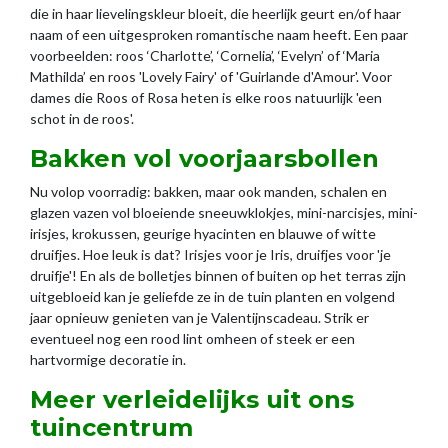
die in haar lievelingskleur bloeit, die heerlijk geurt en/of haar
naam of een uitgesproken romantische naam heeft. Een paar
voorbeelden: roos ‘Charlotte’, ‘Cornelia’, ‘Evelyn’ of ‘Maria
Mathilda’ en roos 'Lovely Fairy' of 'Guirlande d'Amour'. Voor
dames die Roos of Rosa heten is elke roos natuurlijk 'een
schot in de roos'.
Bakken vol voorjaarsbollen
Nu volop voorradig: bakken, maar ook manden, schalen en
glazen vazen vol bloeiende sneeuwklokjes, mini-narcisjes, mini-
irisjes, krokussen, geurige hyacinten en blauwe of witte
druifjes. Hoe leuk is dat? Irisjes voor je Iris, druifjes voor 'je
druifje'! En als de bolletjes binnen of buiten op het terras zijn
uitgebloeid kan je geliefde ze in de tuin planten en volgend
jaar opnieuw genieten van je Valentijnscadeau. Strik er
eventueel nog een rood lint omheen of steek er een
hartvormige decoratie in.
Meer verleidelijks uit ons
tuincentrum