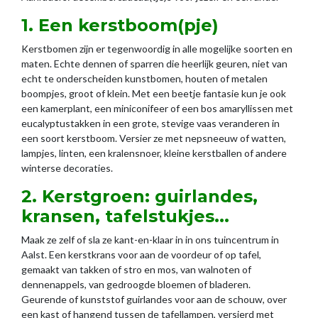
1. Een kerstboom(pje)
Kerstbomen zijn er tegenwoordig in alle mogelijke soorten en
maten. Echte dennen of sparren die heerlijk geuren, niet van
echt te onderscheiden kunstbomen, houten of metalen
boompjes, groot of klein. Met een beetje fantasie kun je ook
een kamerplant, een miniconifeer of een bos amaryllissen met
eucalyptustakken in een grote, stevige vaas veranderen in
een soort kerstboom. Versier ze met nepsneeuw of watten,
lampjes, linten, een kralensnoer, kleine kerstballen of andere
winterse decoraties.
2. Kerstgroen: guirlandes,
kransen, tafelstukjes...
Maak ze zelf of sla ze kant-en-klaar in in ons tuincentrum in
Aalst. Een kerstkrans voor aan de voordeur of op tafel,
gemaakt van takken of stro en mos, van walnoten of
dennenappels, van gedroogde bloemen of bladeren.
Geurende of kunststof guirlandes voor aan de schouw, over
een kast of hangend tussen de tafellampen, versierd met