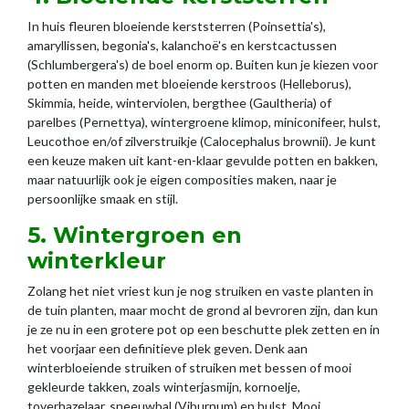
In huis fleuren bloeiende kerststerren (Poinsettia's),
amaryllissen, begonia's, kalanchoë's en kerstcactussen
(Schlumbergera's) de boel enorm op. Buiten kun je kiezen voor
potten en manden met bloeiende kerstroos (Helleborus),
Skimmia, heide, winterviolen, bergthee (Gaultheria) of
parelbes (Pernettya), wintergroene klimop, miniconifeer, hulst,
Leucothoe en/of zilverstruikje (Calocephalus brownii). Je kunt
een keuze maken uit kant-en-klaar gevulde potten en bakken,
maar natuurlijk ook je eigen composities maken, naar je
persoonlijke smaak en stijl.
5. Wintergroen en
winterkleur
Zolang het niet vriest kun je nog struiken en vaste planten in
de tuin planten, maar mocht de grond al bevroren zijn, dan kun
je ze nu in een grotere pot op een beschutte plek zetten en in
het voorjaar een definitieve plek geven. Denk aan
winterbloeiende struiken of struiken met bessen of mooi
gekleurde takken, zoals winterjasmijn, kornoelje,
toverhazelaar, sneeuwbal (Viburnum) en hulst. Mooi