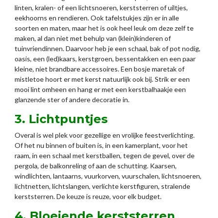
linten, kralen- of een lichtsnoeren, kerststerren of uiltjes,
eekhoorns en rendieren. Ook tafelstukjes zijn er in alle
soorten en maten, maar het is ook heel leuk om deze zelf te
maken, al dan niet met behulp van (klein)kinderen of
tuinvriendinnen. Daarvoor heb je een schaal, bak of pot nodig,
oasis, een (led)kaars, kerstgroen, bessentakken en een paar
kleine, niet brandbare accessoires. Een bosje maretak of
mistletoe hoort er met kerst natuurlijk ook bij. Strik er een
mooi lint omheen en hang er met een kerstbalhaakje een
glanzende ster of andere decoratie in.
3. Lichtpuntjes
Overal is wel plek voor gezellige en vrolijke feestverlichting.
Of het nu binnen of buiten is, in een kamerplant, voor het
raam, in een schaal met kerstballen, tegen de gevel, over de
pergola, de balkonreling of aan de schutting. Kaarsen,
windlichten, lantaarns, vuurkorven, vuurschalen, lichtsnoeren,
lichtnetten, lichtslangen, verlichte kerstfiguren, stralende
kerststerren. De keuze is reuze, voor elk budget.
4. Bloeiende kerststerren