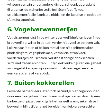
wintergroen zijn onder andere klimop, schoenlappersplant
(Bergenia), de mahoniestruik, (mini)conifeer, Taxus,
struikkamperfoelie (Lonicera nitida) en de Japanse broodboom
(Aucuba japonica).
6. Vogelverwennerijen
Vogels zorgen juist in de winter voor vrolijkheid en leven in de
brouwerij, terwijl er in de tuin verder niet veel te beleven valt.
Lok ze naar je tuin of balkon met al dan niet zelfgemaakte
pindaslingers, vogelpindakaas, vetbollen, strooivoer,
voederhuisjes en -schalen, vorstbestendige drinkschalen,
silo's met zaden en noten... Er zijn ook leuke figuren die geheel
van vogellekkernijen zijn gemaakt, zoals een egel, een hart,
een kerstkrans of kerstklok.
7. Buiten kokkerellen
Fervente barbecueërs laten zich natuurlijk niet tegenhouden
door een beetje kou of een sneeuwvlokje hier en daar. Bij een
barbecue of pizzaoven krijg je het vanzelf warm, zeker als je in
beweging blijft tijdens het bereiden van lekkere gerechten