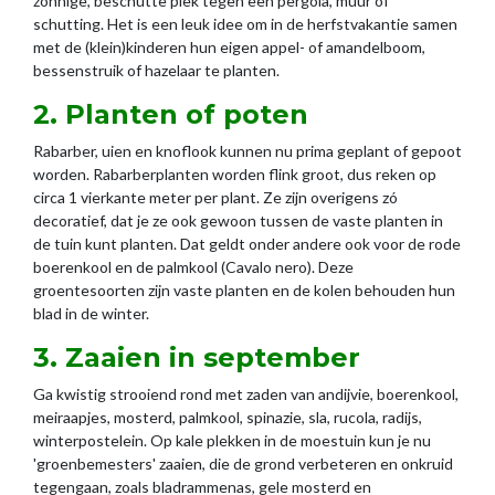
zonnige, beschutte plek tegen een pergola, muur of
schutting. Het is een leuk idee om in de herfstvakantie samen
met de (klein)kinderen hun eigen appel- of amandelboom,
bessenstruik of hazelaar te planten.
2. Planten of poten
Rabarber, uien en knoflook kunnen nu prima geplant of gepoot
worden. Rabarberplanten worden flink groot, dus reken op
circa 1 vierkante meter per plant. Ze zijn overigens zó
decoratief, dat je ze ook gewoon tussen de vaste planten in
de tuin kunt planten. Dat geldt onder andere ook voor de rode
boerenkool en de palmkool (Cavalo nero). Deze
groentesoorten zijn vaste planten en de kolen behouden hun
blad in de winter.
3. Zaaien in september
Ga kwistig strooiend rond met zaden van andijvie, boerenkool,
meiraapjes, mosterd, palmkool, spinazie, sla, rucola, radijs,
winterpostelein. Op kale plekken in de moestuin kun je nu
'groenbemesters' zaaien, die de grond verbeteren en onkruid
tegengaan, zoals bladrammenas, gele mosterd en