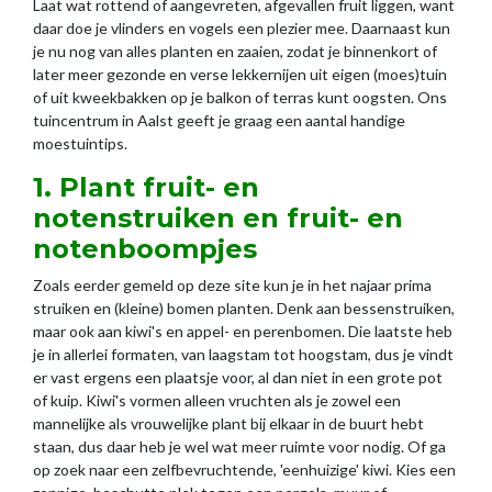
Laat wat rottend of aangevreten, afgevallen fruit liggen, want
daar doe je vlinders en vogels een plezier mee. Daarnaast kun
je nu nog van alles planten en zaaien, zodat je binnenkort of
later meer gezonde en verse lekkernijen uit eigen (moes)tuin
of uit kweekbakken op je balkon of terras kunt oogsten. Ons
tuincentrum in Aalst geeft je graag een aantal handige
moestuintips.
1. Plant fruit- en
notenstruiken en fruit- en
notenboompjes
Zoals eerder gemeld op deze site kun je in het najaar prima
struiken en (kleine) bomen planten. Denk aan bessenstruiken,
maar ook aan kiwi's en appel- en perenbomen. Die laatste heb
je in allerlei formaten, van laagstam tot hoogstam, dus je vindt
er vast ergens een plaatsje voor, al dan niet in een grote pot
of kuip. Kiwi's vormen alleen vruchten als je zowel een
mannelijke als vrouwelijke plant bij elkaar in de buurt hebt
staan, dus daar heb je wel wat meer ruimte voor nodig. Of ga
op zoek naar een zelfbevruchtende, 'eenhuizige' kiwi. Kies een