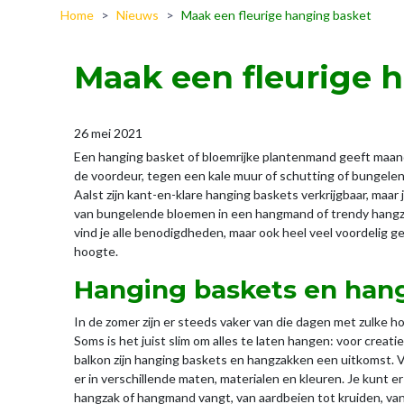
Home
>
Nieuws
>
Maak een fleurige hanging basket
Maak een fleurige 
26 mei 2021
Een hanging basket of bloemrijke plantenmand geeft maanden
de voordeur, tegen een kale muur of schutting of bungelend
Aalst zijn kant-en-klare hanging baskets verkrijgbaar, maar
van bungelende bloemen in een hangmand of trendy hangzak,
vind je alle benodigdheden, maar ook heel veel voordelig ge
hoogte.
Hanging baskets en han
In de zomer zijn er steeds vaker van die dagen met zulke 
Soms is het juist slim om alles te laten hangen: voor creat
balkon zijn hanging baskets en hangzakken een uitkomst. Vo
er in verschillende maten, materialen en kleuren. Je kunt er
hangzak of hangmand vangt, van aardbeien tot kruiden, va