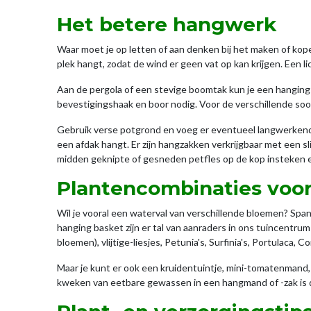
Het betere hangwerk
Waar moet je op letten of aan denken bij het maken of kope
plek hangt, zodat de wind er geen vat op kan krijgen. Een l
Aan de pergola of een stevige boomtak kun je een hanging 
bevestigingshaak en boor nodig. Voor de verschillende so
Gebruik verse potgrond en voeg er eventueel langwerkende
een afdak hangt. Er zijn hangzakken verkrijgbaar met een 
midden geknipte of gesneden petfles op de kop insteken e
Plantencombinaties voo
Wil je vooral een waterval van verschillende bloemen? Sp
hanging basket zijn er tal van aanraders in ons tuincentru
bloemen), vlijtige-liesjes, Petunia's, Surfinia's, Portulac
Maar je kunt er ook een kruidentuintje, mini-tomatenmand,
kweken van eetbare gewassen in een hangmand of -zak is d