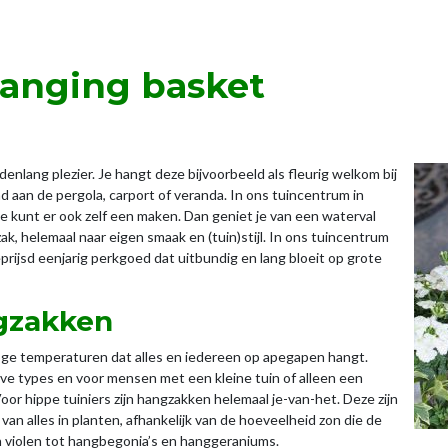
hanging basket
lang plezier. Je hangt deze bijvoorbeeld als fleurig welkom bij
 aan de pergola, carport of veranda. In ons tuincentrum in
 je kunt er ook zelf een maken. Dan geniet je van een waterval
 helemaal naar eigen smaak en (tuin)stijl. In ons tuincentrum
prijsd eenjarig perkgoed dat uitbundig en lang bloeit op grote
gzakken
hoge temperaturen dat alles en iedereen op apegapen hangt.
ieve types en voor mensen met een kleine tuin of alleen een
or hippe tuiniers zijn hangzakken helemaal je-van-het. Deze zijn
 van alles in planten, afhankelijk van de hoeveelheid zon die de
n violen tot hangbegonia’s en hanggeraniums.