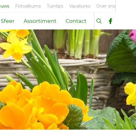
euws
Fotoalbums
Tuintips
Vacatures
Over ons
Sfeer
Assortiment
Contact