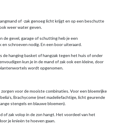
hangmand of -zak genoeg licht krijgt en op een beschutte
t ook weer water geven.
n de gevel, garage of schutting heb je een
 en schroeven nodig. En een boor uiteraard.
s de hanging basket of hangzak tegen het huis of onder
nvoudigen kun je in de mand of zak ook een kleine, door
e plantenwortels wordt opgenomen.
 zorgen voor de mooiste combinaties. Voor een bloemrijke
obelia’s, Brachycome (met madeliefachtige, licht geurende
t lange stengels en blauwe bloemen).
 of zak volop in de zon hangt. Het voordeel van het
oor je knieën te hoeven gaan.