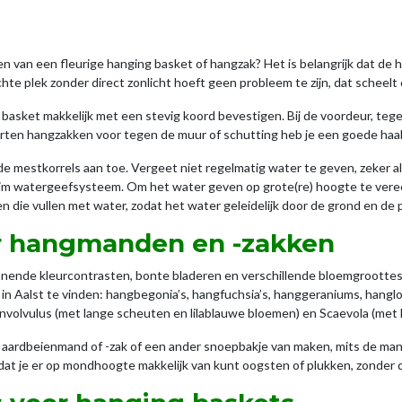
n van een fleurige hanging basket of hangzak? Het is belangrijk dat de 
ichte plek zonder direct zonlicht hoeft geen probleem te zijn, dat scheel
basket makkelijk met een stevig koord bevestigen. Bij de voordeur, tege
orten hangzakken voor tegen de muur of schutting heb je een goede haak
 mestkorrels aan toe. Vergeet niet regelmatig water te geven, zeker al
slim watergeefsysteem. Om het water geven op grote(re) hoogte te veree
n die vullen met water, zodat het water geleidelijk door de grond en d
r hangmanden en -zakken
annende kleurcontrasten, bonte bladeren en verschillende bloemgroottes
m in Aalst te vinden: hangbegonia’s, hangfuchsia’s, hanggeraniums, hangl
a, Convolvulus (met lange scheuten en lilablauwe bloemen) en Scaevola (me
 aardbeienmand of -zak of een ander snoepbakje van maken, mits de mand
at je er op mondhoogte makkelijk van kunt oogsten of plukken, zonder d