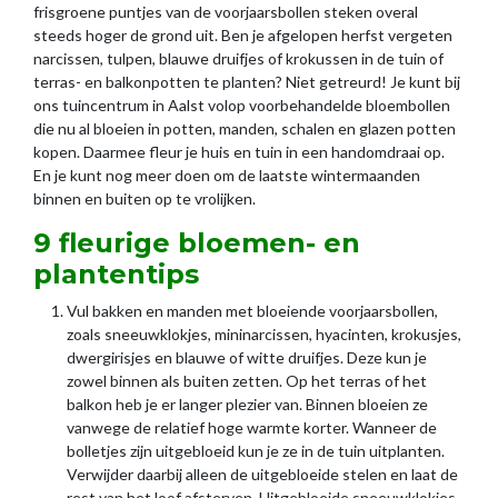
frisgroene puntjes van de voorjaarsbollen steken overal
steeds hoger de grond uit. Ben je afgelopen herfst vergeten
narcissen, tulpen, blauwe druifjes of krokussen in de tuin of
terras- en balkonpotten te planten? Niet getreurd! Je kunt bij
ons tuincentrum in Aalst volop voorbehandelde bloembollen
die nu al bloeien in potten, manden, schalen en glazen potten
kopen. Daarmee fleur je huis en tuin in een handomdraai op.
En je kunt nog meer doen om de laatste wintermaanden
binnen en buiten op te vrolijken.
9 fleurige bloemen- en
plantentips
Vul bakken en manden met bloeiende voorjaarsbollen,
zoals sneeuwklokjes, mininarcissen, hyacinten, krokusjes,
dwergirisjes en blauwe of witte druifjes. Deze kun je
zowel binnen als buiten zetten. Op het terras of het
balkon heb je er langer plezier van. Binnen bloeien ze
vanwege de relatief hoge warmte korter. Wanneer de
bolletjes zijn uitgebloeid kun je ze in de tuin uitplanten.
Verwijder daarbij alleen de uitgebloeide stelen en laat de
rest van het loof afsterven. Uitgebloeide sneeuwklokjes