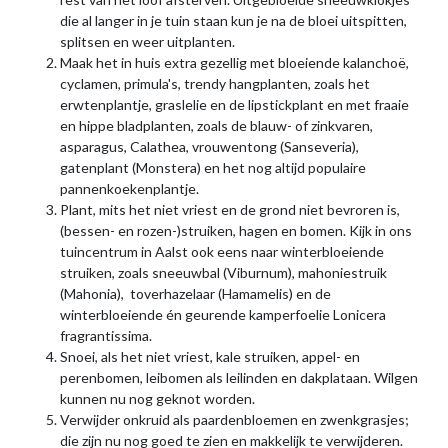
die al langer in je tuin staan kun je na de bloei uitspitten,
splitsen en weer uitplanten.
Maak het in huis extra gezellig met bloeiende kalanchoë,
cyclamen, primula's, trendy hangplanten, zoals het
erwtenplantje, graslelie en de lipstickplant en met fraaie
en hippe bladplanten, zoals de blauw- of zinkvaren,
asparagus, Calathea, vrouwentong (Sanseveria),
gatenplant (Monstera) en het nog altijd populaire
pannenkoekenplantje.
Plant, mits het niet vriest en de grond niet bevroren is,
(bessen- en rozen-)struiken, hagen en bomen. Kijk in ons
tuincentrum in Aalst ook eens naar winterbloeiende
struiken, zoals sneeuwbal (Viburnum), mahoniestruik
(Mahonia), toverhazelaar (Hamamelis) en de
winterbloeiende én geurende kamperfoelie Lonicera
fragrantissima.
Snoei, als het niet vriest, kale struiken, appel- en
perenbomen, leibomen als leilinden en dakplataan. Wilgen
kunnen nu nog geknot worden.
Verwijder onkruid als paardenbloemen en zwenkgrasjes;
die zijn nu nog goed te zien en makkelijk te verwijderen.