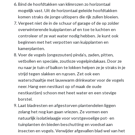
Bind de hoofdtakken van klimrozen zo horizontaal
mogelijk vast. Uit de horizontaal geleide hoofdtakken
komen straks de jonge uitlopers die rijk zullen bloeien.
Vergeet niet de in de schuur of garage of de op zolder
overwinterende kuipplanten af en toe te luchten en
controleer of ze wat water nodig hebben. Je kunt ook
beginnen met het verpotten van kuipplanten en
kamerplanten.
Voer de vogels (ongezouten) pinda’s, zaden, pitten,
vetbollen en speciale, zoutloze vogelpindakaas. Door ze
nu naar je tuin of balkon te lokken helpen ze je straks in je
strijd tegen slakken en rupsen. Zet ook een
waterschaaltje met lauwwarm drinkwater voor de vogels
neer. Hang een nestkast op of maak de oude
nestkast(en) schoon met heet water en een stevige
borstel.
Laat bladresten en afgestorven plantendelen liggen
zolang het nog kan gaan vriezen. Ze vormen een
natuurlijk isolatielaagje voor vorstgevoelige pot- en
tuinplanten én bieden beschutting en voedsel aan
insecten en vogels. Verwijder afgevallen blad wel van het